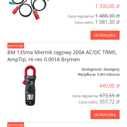
1 330,00 zł
1 488,30 zł
Cena regularna:
1 081,30 zł
Cena netto:
do koszyka
promocja
BM 135ma Miernik cęgowy 200A AC/DC TRMS,
AmpTip, Hi-res 0.001A Brymen
Dostępność:
dostępny
Wysyłka w:
3 dni robocze
440,00 zł
473,55 zł
Cena regularna:
357,72 zł
Cena netto:
do koszyka
promocja