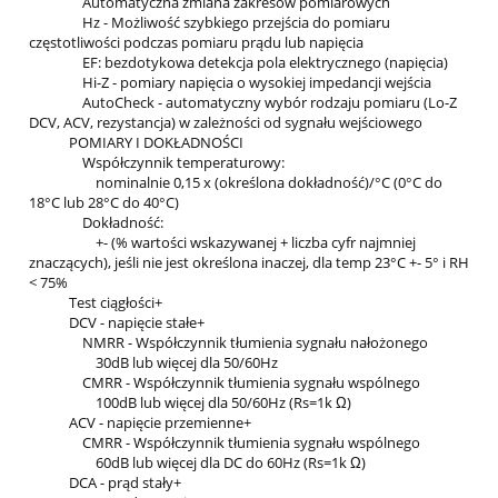
Automatyczna zmiana zakresów pomiarowych
Hz - Możliwość szybkiego przejścia do pomiaru
częstotliwości podczas pomiaru prądu lub napięcia
EF: bezdotykowa detekcja pola elektrycznego (napięcia)
Hi-Z - pomiary napięcia o wysokiej impedancji wejścia
AutoCheck - automatyczny wybór rodzaju pomiaru (Lo-Z
DCV, ACV, rezystancja) w zależności od sygnału wejściowego
POMIARY I DOKŁADNOŚCI
Współczynnik temperaturowy:
nominalnie 0,15 x (określona dokładność)/°C (0°C do
18°C lub 28°C do 40°C)
Dokładność:
+- (% wartości wskazywanej + liczba cyfr najmniej
znaczących), jeśli nie jest określona inaczej, dla temp 23°C +- 5° i RH
< 75%
Test ciągłości+
DCV - napięcie stałe+
NMRR - Współczynnik tłumienia sygnału nałożonego
30dB lub więcej dla 50/60Hz
CMRR - Współczynnik tłumienia sygnału wspólnego
100dB lub więcej dla 50/60Hz (Rs=1k Ω)
ACV - napięcie przemienne+
CMRR - Współczynnik tłumienia sygnału wspólnego
60dB lub więcej dla DC do 60Hz (Rs=1k Ω)
DCA - prąd stały+