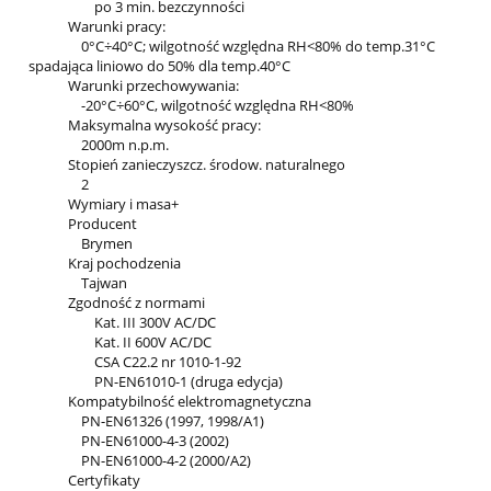
po 3 min. bezczynności
Warunki pracy:
0°C÷40°C; wilgotność względna RH<80% do temp.31°C
spadająca liniowo do 50% dla temp.40°C
Warunki przechowywania:
-20°C÷60°C, wilgotność względna RH<80%
Maksymalna wysokość pracy:
2000m n.p.m.
Stopień zanieczyszcz. środow. naturalnego
2
Wymiary i masa+
Producent
Brymen
Kraj pochodzenia
Tajwan
Zgodność z normami
Kat. III 300V AC/DC
Kat. II 600V AC/DC
CSA C22.2 nr 1010-1-92
PN-EN61010-1 (druga edycja)
Kompatybilność elektromagnetyczna
PN-EN61326 (1997, 1998/A1)
PN-EN61000-4-3 (2002)
PN-EN61000-4-2 (2000/A2)
Certyfikaty