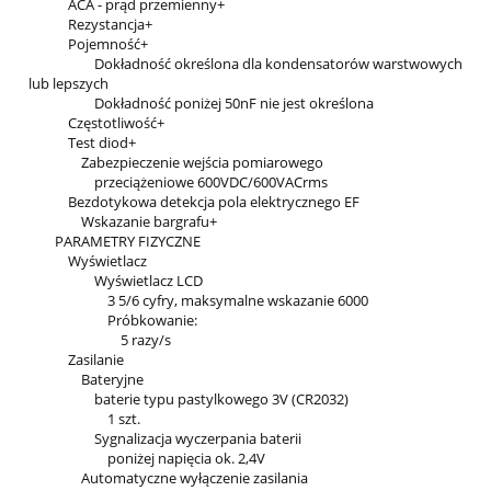
ACA - prąd przemienny+
Rezystancja+
Pojemność+
Dokładność określona dla kondensatorów warstwowych
lub lepszych
Dokładność poniżej 50nF nie jest określona
Częstotliwość+
Test diod+
Zabezpieczenie wejścia pomiarowego
przeciążeniowe 600VDC/600VACrms
Bezdotykowa detekcja pola elektrycznego EF
Wskazanie bargrafu+
PARAMETRY FIZYCZNE
Wyświetlacz
Wyświetlacz LCD
3 5/6 cyfry, maksymalne wskazanie 6000
Próbkowanie:
5 razy/s
Zasilanie
Bateryjne
baterie typu pastylkowego 3V (CR2032)
1 szt.
Sygnalizacja wyczerpania baterii
poniżej napięcia ok. 2,4V
Automatyczne wyłączenie zasilania