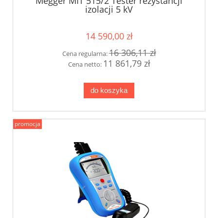
Megger MIT 515/2 Tester rezystancji
izolacji 5 kV
14 590,00 zł
16 306,11 zł
Cena regularna:
11 861,79 zł
Cena netto:
do koszyka
promocja