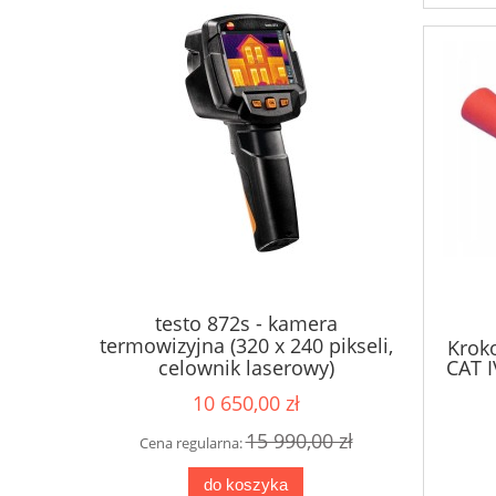
testo 872s - kamera
test
termowizyjna (320 x 240 pikseli,
Krok
celownik laserowy)
CAT 
BL20
10 650,00 zł
15 990,00 zł
Cena regularna:
Cena r
do koszyka