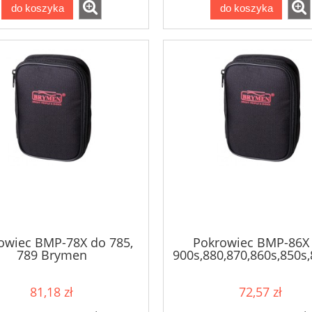
do koszyka
do koszyka
owiec BMP-78X do 785,
Pokrowiec BMP-86X
789 Brymen
900s,880,870,860s,850s,
Brymen
MRU 200 Miernik Rezystancj
81,18 zł
72,57 zł
EXPERT NEW Wskaźnik
Uziemienia SONEL
pięcia BENNING