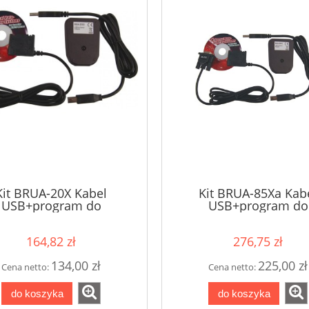
Kit BRUA-20X Kabel
Kit BRUA-85Xa Kab
USB+program do
USB+program do
20x/BM25x Brymen
BM81Xx,857x,859
164,82 zł
276,75 zł
134,00 zł
225,00 zł
Cena netto:
Cena netto:
do koszyka
do koszyka