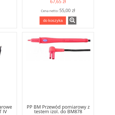
67,65 zł
55,00 zł
Cena netto:
do koszyka
arowe
PP BM Przewód pomiarowy z
 IV
testem izol. do BM878