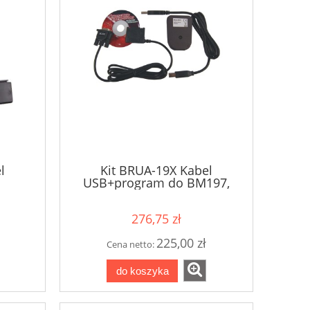
l
Kit BRUA-19X Kabel
USB+program do BM197,
x
BM195
276,75 zł
225,00 zł
Cena netto:
do koszyka