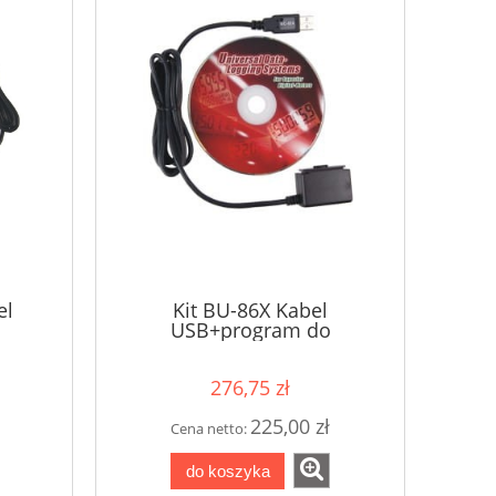
el
Kit BU-86X Kabel
USB+program do
x
BM52x/BM82x/BM86x
276,75 zł
225,00 zł
Cena netto:
do koszyka