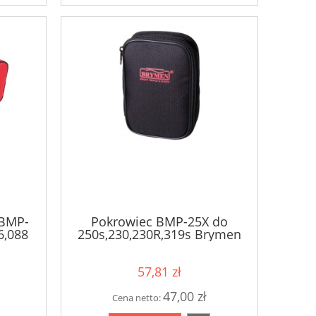
li)
 BMP-
Pokrowiec BMP-25X do
6,088
250s,230,230R,319s Brymen
ymen
57,81 zł
47,00 zł
Cena netto: