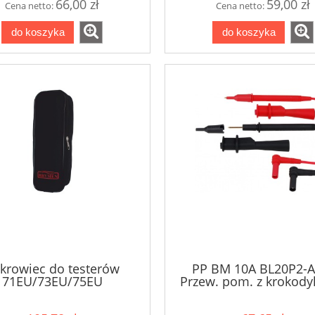
66,00 zł
59,00 zł
Cena netto:
Cena netto:
8 080,00 zł
380,00 zł
do koszyka
do koszyka
9 717,00 zł
Cena regularna:
do koszyka
do koszyka
krowiec do testerów
PP BM 10A BL20P2-A
71EU/73EU/75EU
Przew. pom. z krokody
IV 1000V BRYME