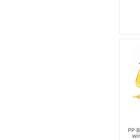
PP B
wi