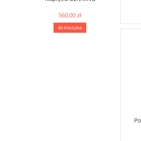
560,00 zł
do koszyka
Po