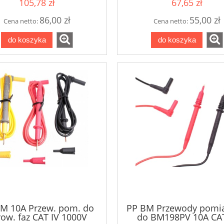
105,78 zł
67,65 zł
86,00 zł
55,00 zł
Cena netto:
Cena netto:
do koszyka
do koszyka
M 10A Przew. pom. do
PP BM Przewody pomi
row. faz CAT IV 1000V
do BM198PV 10A CAT