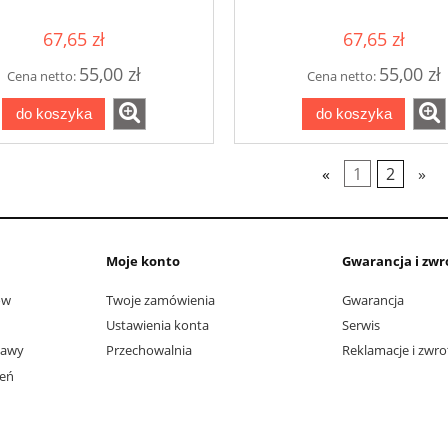
BRYMEN
1000V / CAT III 1500
BL20LP2-C15D Bry
67,65 zł
67,65 zł
55,00 zł
55,00 zł
Cena netto:
Cena netto:
do koszyka
do koszyka
«
1
2
»
Moje konto
Gwarancja i zwr
ów
Twoje zamówienia
Gwarancja
Ustawienia konta
Serwis
tawy
Przechowalnia
Reklamacje i zwro
ień