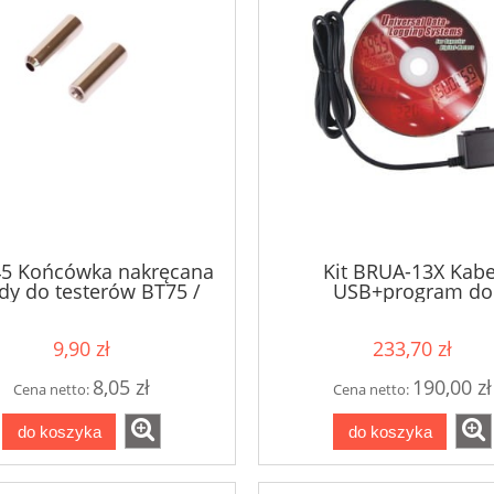
45 Końcówka nakręcana
Kit BRUA-13X Kabe
dy do testerów BT75 /
USB+program do
BT73 / BT71 (2 szt.)
BM357/18x/15x/13
9,90 zł
233,70 zł
8,05 zł
190,00 zł
Cena netto:
Cena netto:
do koszyka
do koszyka