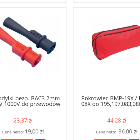
o 871s + testo 605i
testo 871s - kamera
termowizyjna (240 x 180 pikse
odylki bezp. BAC3 2mm
Pokrowiec BMP-19X /
IV 1000V do przewodów
08X do 195,197,083,08
P2-A3-C ( 2szt ) Brymen
(290x120x40 mm) Br
7 750,00 zł
7 550,00 zł
23,37 zł
44,28 zł
11 316,00 zł
11 316,00 zł
egularna:
Cena regularna:
19,00 zł
36,00 zł
Cena netto:
Cena netto:
do koszyka
do koszyka