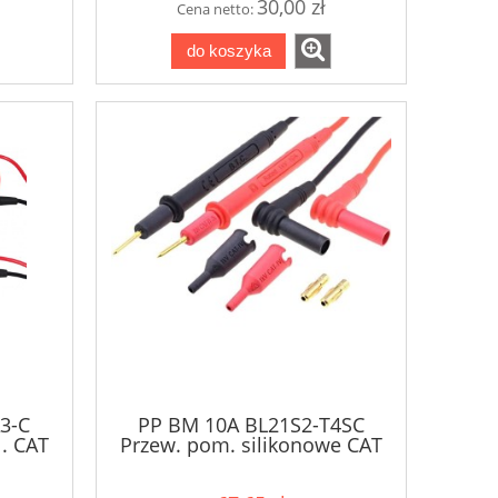
30,00 zł
Cena netto:
do koszyka
3-C
PP BM 10A BL21S2-T4SC
l. CAT
Przew. pom. silikonowe CAT
N
IV 1000V BRYMEN