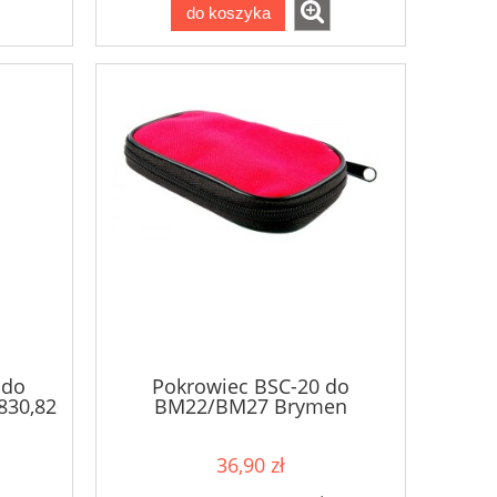
do koszyka
 do
Pokrowiec BSC-20 do
830,820s,810s,800s,520s
BM22/BM27 Brymen
i
36,90 zł