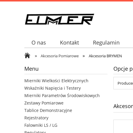
O nas
Kontakt
Regulamin
»
»
Akcesoria Pomiarowe
Akcesoria BRYMEN
Menu
Opcje p
Mierniki Wielkości Elektrycznych
Producen
Wskaźniki Napięcia i Testery
Mierniki Parametrów Środowiskowych
Zestawy Pomiarowe
Akceso
Tablice Demonstracyjne
Rejestratory
Falowniki LS / LG
Regulatory