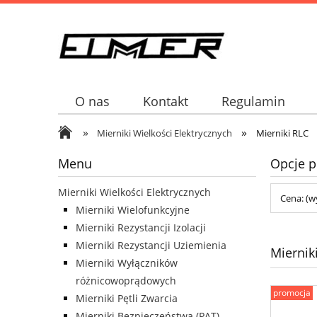
O nas
Kontakt
Regulamin
»
»
Mierniki Wielkości Elektrycznych
Mierniki RLC
Menu
Opcje p
Mierniki Wielkości Elektrycznych
Cena: (w
Mierniki Wielofunkcyjne
Mierniki Rezystancji Izolacji
Mierniki Rezystancji Uziemienia
Miernik
Mierniki Wyłączników
różnicowoprądowych
promocja
Mierniki Pętli Zwarcia
Mierniki Bezpieczeństwa (PAT)