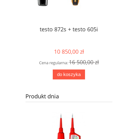
testo 872s + testo 605i
tes
termowizy
ce
10 850,00 zł
16 500,00 zł
Cena regularna:
Cena r
do koszyka
Produkt dnia