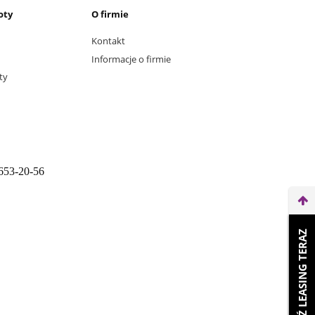
oty
O firmie
Kontakt
Informacje o firmie
ty
653-20-56
WEŹ LEASING TERAZ