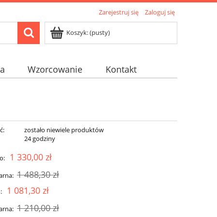
Zarejestruj się
Zaloguj się
Koszyk:
(pusty)
na
Wzorcowanie
Kontakt
ć:
zostało niewiele produktów
:
24 godziny
1 330,00 zł
o:
1 488,30 zł
arna:
1 081,30 zł
:
1 210,00 zł
arna: