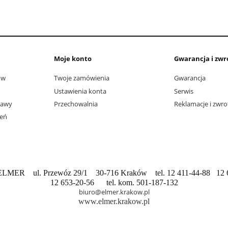
Moje konto
Gwarancja i zwr
ów
Twoje zamówienia
Gwarancja
Ustawienia konta
Serwis
tawy
Przechowalnia
Reklamacje i zwro
ień
 ELMER ul. Przewóz 29/1 30-716 Kraków tel. 12 411-44-88 12 
12 653-20-56 tel. kom. 501-187-132
biuro@elmer.krakow.pl
www.elmer.krakow.pl