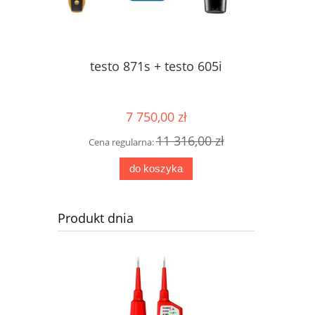
testo 871s + testo 605i
tes
termowizy
7 750,00 zł
11 316,00 zł
Cena regularna:
Cena r
do koszyka
Produkt dnia