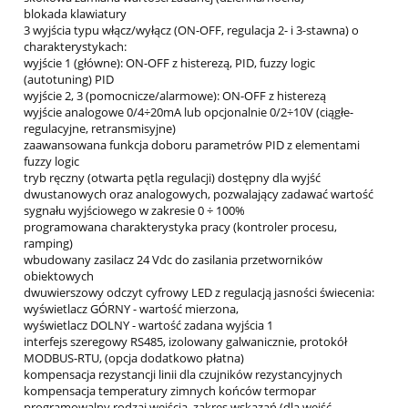
blokada klawiatury
3 wyjścia typu włącz/wyłącz (ON-OFF, regulacja 2- i 3-stawna) o
charakterystykach:
wyjście 1 (główne): ON-OFF z histerezą, PID, fuzzy logic
(autotuning) PID
wyjście 2, 3 (pomocnicze/alarmowe): ON-OFF z histerezą
wyjście analogowe 0/4÷20mA lub opcjonalnie 0/2÷10V (ciągłe-
regulacyjne, retransmisyjne)
zaawansowana funkcja doboru parametrów PID z elementami
fuzzy logic
tryb ręczny (otwarta pętla regulacji) dostępny dla wyjść
dwustanowych oraz analogowych, pozwalający zadawać wartość
sygnału wyjściowego w zakresie 0 ÷ 100%
programowana charakterystyka pracy (kontroler procesu,
ramping)
wbudowany zasilacz 24 Vdc do zasilania przetworników
obiektowych
dwuwierszowy odczyt cyfrowy LED z regulacją jasności świecenia:
wyświetlacz GÓRNY - wartość mierzona,
wyświetlacz DOLNY - wartość zadana wyjścia 1
interfejs szeregowy RS485, izolowany galwanicznie, protokół
MODBUS-RTU, (opcja dodatkowo płatna)
kompensacja rezystancji linii dla czujników rezystancyjnych
kompensacja temperatury zimnych końców termopar
programowalny rodzaj wejścia, zakres wskazań (dla wejść