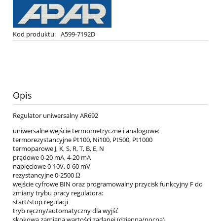
Kod produktu:
A599-7192D
Opis
Regulator uniwersalny AR692
uniwersalne wejście termometryczne i analogowe:
termorezystancyjne Pt100, Ni100, Pt500, Pt1000
termoparowe J, K, S, R, T, B, E, N
prądowe 0-20 mA, 4-20 mA
napięciowe 0-10V, 0-60 mV
rezystancyjne 0-2500 Ω
wejście cyfrowe BIN oraz programowalny przycisk funkcyjny F do
zmiany trybu pracy regulatora:
start/stop regulacji
tryb ręczny/automatyczny dla wyjść
skokowa zamiana wartości zadanej (dzienna/nocna)