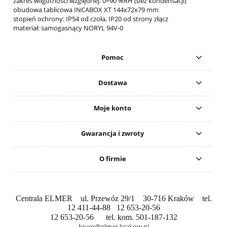
zakres wilgotności względnej: 0÷90 %RH (bez kondensacji)
obudowa tablicowa INCABOX XT 144x72x79 mm
stopień ochrony: IP54 od czoła, IP20 od strony złącz
materiał: samogasnący NORYL 94V-0
Pomoc
Dostawa
Moje konto
Gwarancja i zwroty
O firmie
Centrala ELMER ul. Przewóz 29/1 30-716 Kraków tel.
12 411-44-88 12 653-20-56
12 653-20-56 tel. kom. 501-187-132
biuro@elmer.krakow.pl