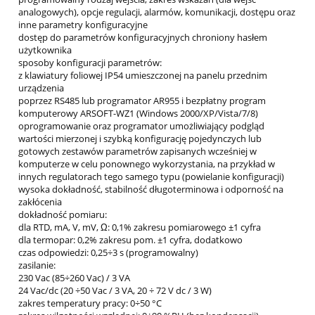
analogowych), opcje regulacji, alarmów, komunikacji, dostępu oraz
inne parametry konfiguracyjne
dostęp do parametrów konfiguracyjnych chroniony hasłem
użytkownika
sposoby konfiguracji parametrów:
z klawiatury foliowej IP54 umieszczonej na panelu przednim
urządzenia
poprzez RS485 lub programator AR955 i bezpłatny program
komputerowy ARSOFT-WZ1 (Windows 2000/XP/Vista/7/8)
oprogramowanie oraz programator umożliwiający podgląd
wartości mierzonej i szybką konfigurację pojedynczych lub
gotowych zestawów parametrów zapisanych wcześniej w
komputerze w celu ponownego wykorzystania, na przykład w
innych regulatorach tego samego typu (powielanie konfiguracji)
wysoka dokładność, stabilność długoterminowa i odporność na
zakłócenia
dokładność pomiaru:
dla RTD, mA, V, mV, Ω: 0,1% zakresu pomiarowego ±1 cyfra
dla termopar: 0,2% zakresu pom. ±1 cyfra, dodatkowo
czas odpowiedzi: 0,25÷3 s (programowalny)
zasilanie:
230 Vac (85÷260 Vac) / 3 VA
24 Vac/dc (20 ÷50 Vac / 3 VA, 20 ÷ 72 V dc / 3 W)
zakres temperatury pracy: 0÷50 °C